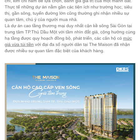
chí, kim chỉ nam để lựa chọn, đánh giá giá trị của một mảnh đất.
Thực tế những dự án nằm gần các tiện ích như trường học, siêu
thị, gần sông, tuyến đường lớn cũng thường ghi nhận nhiều sự
quan tâm, chú ý của người mua nhà.
Là dự án cao tầng thương mại duy nhất cận kề sông Sài Gòn tại
trung tâm TP.Thủ Dầu Một
với tầm nhìn đắt giá, cộng hưởng cùng
hạ tầng
được
quy hoạch đồng bộ
, phát triển,
các căn hộ
có
mức
giá vừa túi tiền
với đại đa số người dân
tại
The Maison đã nhận
được nhiều sự quan tâm đặc biệt của khách hàng.