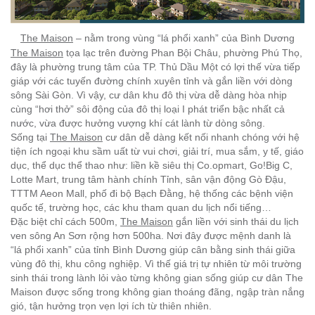
The Maison
– nằm trong vùng “lá phổi xanh” của Bình Dương
The Maison
tọa lạc trên đường Phan Bội Châu, phường Phú Thọ,
đây là phường trung tâm của TP. Thủ Dầu Một có lợi thế vừa tiếp
giáp với các tuyến đường chính xuyên tỉnh và gắn liền với dòng
sông Sài Gòn. Vì vậy, cư dân khu đô thị vừa dễ dàng hòa nhịp
cùng “hơi thở” sôi động của đô thị loại I phát triển bậc nhất cả
nước, vừa được hưởng vượng khí cát lành từ dòng sông.
Sống tại
The Maison
cư dân dễ dàng kết nối nhanh chóng với hệ
tiện ích ngoại khu sầm uất từ vui chơi, giải trí, mua sắm, y tế, giáo
dục, thể dục thể thao như: liền kề siêu thị Co.opmart, Go!Big C,
Lotte Mart,
trung tâm hành chính Tỉnh,
sân vận động Gò Đậu,
TTTM Aeon Mall, phố đi bộ Bạch Đằng, hệ thống các bệnh viện
quốc tế, trường học, các khu tham quan du lịch nổi tiếng…
Đặc biệt chỉ cách 500m,
The Maison
gắn liền với sinh thái du lịch
ven sông An Sơn rộng hơn 500ha. Nơi đây được mệnh danh là
“lá phổi xanh” của tỉnh Bình Dương giúp cân bằng sinh thái giữa
vùng đô thị, khu công nghiệp. Vì thế giá trị tự nhiên từ môi trường
sinh thái trong lành lỏi vào từng không gian sống giúp cư dân The
Maison được sống trong không gian thoáng đãng, ngập tràn nắng
gió, tận hưởng trọn vẹn lợi ích từ thiên nhiên.