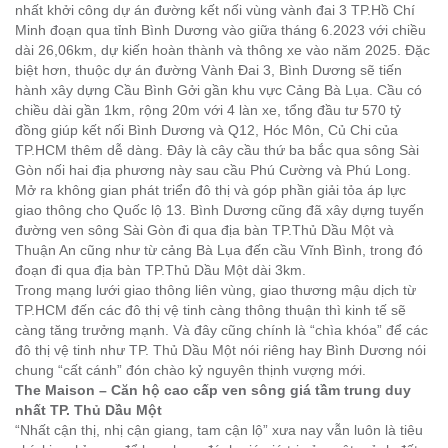
nhất khởi công dự án đường kết nối vùng vành đai 3 TP.Hồ Chí
Minh đoạn qua tỉnh Bình Dương vào giữa tháng 6.2023 với chiều
dài 26,06km, dự kiến hoàn thành và thông xe vào năm 2025. Đặc
biệt hơn, thuộc dự án đường Vành Đai 3, Bình Dương sẽ tiến
hành xây dựng Cầu Bình Gởi gần khu vực Cảng Bà Lụa. Cầu có
chiều dài gần 1km, rộng 20m với 4 làn xe, tổng đầu tư 570 tỷ
đồng giúp kết nối Bình Dương và Q12, Hóc Môn, Củ Chi của
TP.HCM thêm dễ dàng. Đây là cây cầu thứ ba bắc qua sông Sài
Gòn nối hai địa phương này sau cầu Phú Cường và Phú Long.
Mở ra không gian phát triển đô thị và góp phần giải tỏa áp lực
giao thông cho Quốc lộ 13. Bình Dương cũng đã xây dựng tuyến
đường ven sông Sài Gòn
đi qua địa bàn TP.Thủ Dầu Một và
Thuận An cũng như từ cảng Bà Lụa đến cầu Vĩnh Bình, trong đó
đoạn đi qua địa bàn TP.Thủ Dầu Một dài 3km.
Trong mạng lưới giao thông liên vùng, giao thương mậu dịch từ
TP.HCM đến các đô thị vệ tinh càng thông thuận thì kinh tế sẽ
càng tăng trưởng mạnh. Và đây cũng chính là “chìa khóa” để các
đô thị vệ tinh như TP. Thủ Dầu Một nói riêng hay Bình Dương nói
chung “cất cánh” đón chào kỷ nguyên thịnh vượng mới.
The Maison – Căn hộ cao cấp ven sông giá tầm trung duy
nhất TP. Thủ Dầu Một
“Nhất cận thị, nhị cận giang, tam cận lộ” xưa nay vẫn luôn là tiêu