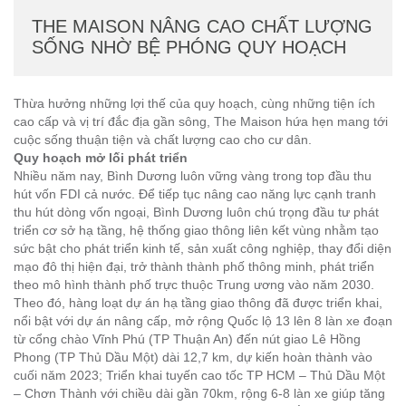
THE MAISON NÂNG CAO CHẤT LƯỢNG
SỐNG NHỜ BỆ PHÓNG QUY HOẠCH
Thừa hưởng những lợi thế của quy hoạch, cùng những tiện ích
cao cấp và vị trí đắc địa gần sông, The Maison hứa hẹn mang tới
cuộc sống thuận tiện và chất lượng cao cho cư dân.
Quy hoạch mở lối phát triển
Nhiều năm nay, Bình Dương luôn vững vàng trong top đầu thu
hút vốn FDI cả nước. Để tiếp tục nâng cao năng lực cạnh tranh
thu hút dòng vốn ngoại, Bình Dương luôn chú trọng đầu tư phát
triển cơ sở hạ tầng, hệ thống giao thông liên kết vùng nhằm tạo
sức bật cho phát triển kinh tế, sản xuất công nghiệp, thay đổi diện
mạo đô thị hiện đại, trở thành thành phố thông minh, phát triển
theo mô hình thành phố trực thuộc Trung ương vào năm 2030.
Theo đó, hàng loạt dự án hạ tầng giao thông đã được triển khai,
nổi bật với dự án nâng cấp, mở rộng Quốc lộ 13 lên 8 làn xe đoạn
từ cổng chào Vĩnh Phú (TP Thuận An) đến nút giao Lê Hồng
Phong (TP Thủ Dầu Một) dài 12,7 km, dự kiến hoàn thành vào
cuối năm 2023; Triển khai tuyến cao tốc TP HCM – Thủ Dầu Một
– Chơn Thành với chiều dài gần 70km, rộng 6-8 làn xe giúp tăng