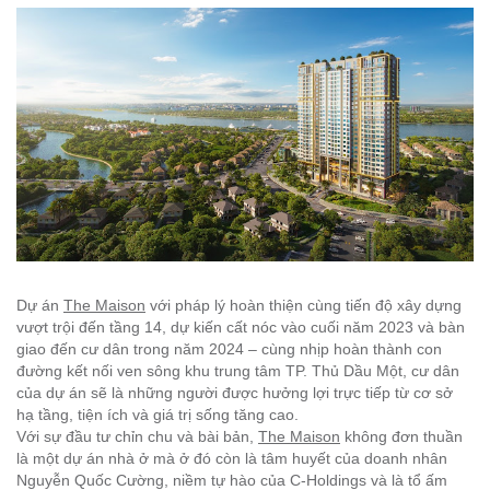
Dự án
The Maison
với pháp lý hoàn thiện cùng tiến độ xây dựng
vượt trội đến tầng 14, dự kiến cất nóc vào cuối năm 2023 và bàn
giao đến cư dân trong năm 2024 – cùng nhịp hoàn thành con
đường kết nối ven sông khu trung tâm TP. Thủ Dầu Một, cư dân
của dự án sẽ là những người được hưởng lợi trực tiếp từ cơ sở
hạ tầng, tiện ích và giá trị sống tăng cao.
Với sự đầu tư chỉn chu và bài bản,
The Maison
không đơn thuần
là một dự án nhà ở mà ở đó còn là tâm huyết của doanh nhân
Nguyễn Quốc Cường, niềm tự hào của C-Holdings và là tổ ấm