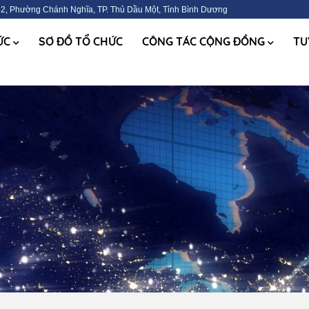
2, Phường Chánh Nghĩa, TP. Thủ Dầu Một, Tỉnh Bình Dương
TỨC
SƠ ĐỒ TỔ CHỨC
CÔNG TÁC CỘNG ĐỒNG
TU