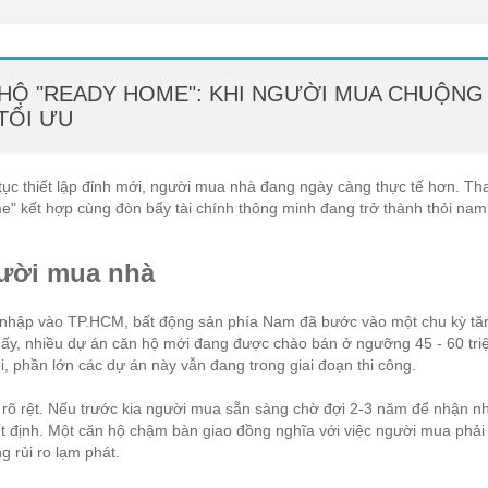
 HỘ "READY HOME": KHI NGƯỜI MUA CHUỘNG
 TỐI ƯU
tục thiết lập đỉnh mới, người mua nhà đang ngày càng thực tế hơn. Th
" kết hợp cùng đòn bẩy tài chính thông minh đang trở thành thỏi na
gười mua nhà
sáp nhập vào TP.HCM, bất động sản phía Nam đã bước vào một chu kỳ tă
thấy, nhiều dự án căn hộ mới đang được chào bán ở ngưỡng 45 - 60 tri
i, phần lớn các dự án này vẫn đang trong giai đoạn thi công.
 rõ rệt. Nếu trước kia người mua sẵn sàng chờ đợi 2-3 năm để nhận nh
yết định. Một căn hộ chậm bàn giao đồng nghĩa với việc người mua phả
g rủi ro lạm phát.