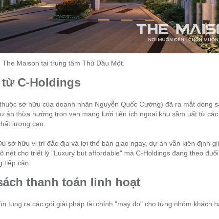
 The Maison tại trung tâm Thủ Dầu Một.
 từ C-Holdings
gs (thuộc sở hữu của doanh nhân Nguyễn Quốc Cường) đã ra mắt dòng 
án thừa hưởng trọn vẹn mạng lưới tiện ích ngoại khu sầm uất từ các
hất lượng cao.
sở hữu vị trí đắc địa và lợi thế bàn giao ngay, dự án vẫn kiên định g
rõ nét cho triết lý "Luxury but affordable" mà C-Holdings đang theo đuổ
 tiếp cận.
 sách thanh toán linh hoạt
 tung ra các gói giải pháp tài chính "may đo" cho từng nhóm khách h