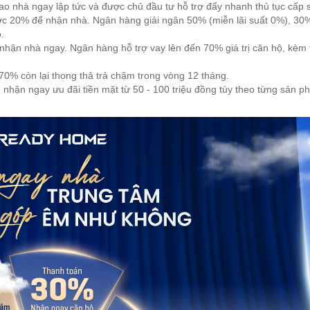
o nhà ngay lập tức và được chủ đầu tư hỗ trợ đẩy nhanh thủ tục cấp 
ước 20% để nhận nhà. Ngân hàng giải ngân 50% (miễn lãi suất 0%), 30%
.
nhận nhà ngay. Ngân hàng hỗ trợ vay lên đến 70% giá trị căn hộ, kèm
0% còn lại thong thả trả chậm trong vòng 12 tháng.
nhận ngay ưu đãi tiền mặt từ 50 - 100 triệu đồng tùy theo từng sản p