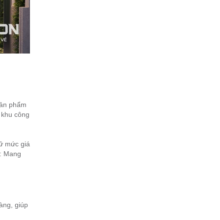
sản phẩm
 khu công
iữ mức giá
i: Mang
àng, giúp