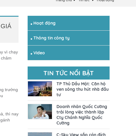
Trang chủ
Tin tức
Hoạt động
Hoạt động
 GIÁ
Thông tin công ty
ay vì chạy
Video
m châm
TIN TỨC NỔI BẬT
TP Thủ Dầu Một: Căn hộ
ven sông thu hút nhà đầu
ng trưởng
tư
ệu
Doanh nhân Quốc Cường
trải lòng việc thành lập
à, thì nay
Cty Chánh Nghĩa Quốc
i gánh
Cường
C-Sky View sắp cán đích