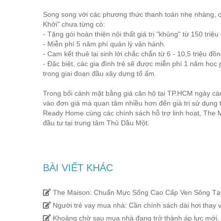
Song song với các phương thức thanh toán nhẹ nhàng, 
Khởi" chưa từng có:
- Tặng gói hoàn thiện nội thất giá trị "khủng" từ 150 triệu
- Miễn phí 5 năm phí quản lý vận hành.
- Cam kết thuê lại sinh lời chắc chắn từ 6 - 10,5 triệu đồ
- Đặc biệt, các gia đình trẻ sẽ được miễn phí 1 năm học
trong giai đoạn đầu xây dựng tổ ấm.
Trong bối cảnh mặt bằng giá căn hộ tại TP.HCM ngày cà
vào đơn giá mà quan tâm nhiều hơn đến giá trị sử dụng 
Ready Home cùng các chính sách hỗ trợ linh hoạt, The
đầu tư tại trung tâm Thủ Dầu Một.
BÀI VIẾT KHÁC
The Maison: Chuẩn Mực Sống Cao Cấp Ven Sông Tạ
Người trẻ vay mua nhà: Cần chính sách dài hơi thay v
Khoảng chờ sau mua nhà đang trở thành áp lực mới, 