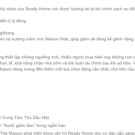
chủ nhân của Ready Home còn được hưởng lợi từ bộ chính sách ưu đã
 đến 2 tỷ đồng.
ng/tháng.
 phí tại trường mầm non Maison Kids, giúp giảm tải đáng kể gánh nặng 
ng thiết lập những ngưỡng mới, nhiều người mua hiện nay không còn c
thực tế, khả năng nhận nhà sớm và bài toán tài chính sau khi sở hữu. 
 Maison đang mang đến thêm một lựa chọn đáng cân nhắc cho nhu cầu
i Trung Tâm Thủ Dầu Một
ì "thuốc giảm đau" trong ngắn hạn
The Maison phát triển dòng căn hộ Ready Home cho cư dân sẵn sàng 