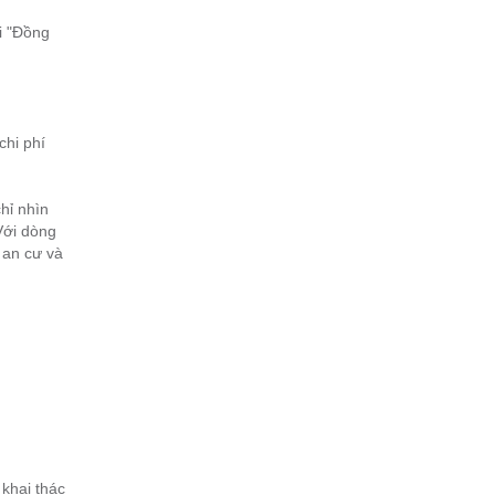
i "Đồng
chi phí
hỉ nhìn
Với dòng
 an cư và
khai thác