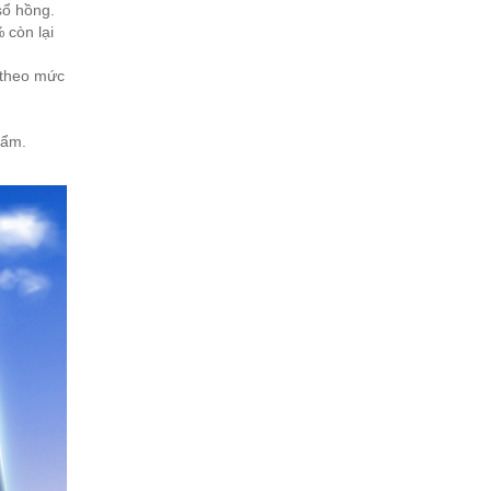
sổ hồng.
 còn lại
 theo mức
hẩm.