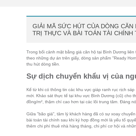
GIẢI MÃ SỨC HÚT CỦA DÒNG CĂN
TRỊ THỰC VÀ BÀI TOÁN TÀI CHÍNH
Trong bối cảnh mặt bằng giá căn hộ tại Bình Dương liên 
theo những dự án trên giấy, dòng sản phẩm "Ready Home
thu hút dòng tiền.
Sự dịch chuyển khẩu vị của n
Kể từ khi có thông tin các khu vực giáp ranh rục rịch 
mới. Khảo sát thực tế tại khu vực Bình Dương (cũ) cho 
đồng/m², thậm chí cao hơn tại các lõi trung tâm. Đáng nó
Giữa "bão giá", tâm lý khách hàng đã có sự xoay chuyển
bài toán tài chính sau khi ký hợp đồng mới là yếu tố qu
thêm chi phí thuê nhà hàng tháng, chi phí cơ hội và nhữn