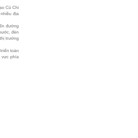
ạo Củ Chi
 nhiều địa
yến đường
 nước, đèn
hị trường
triển toàn
u vực phía