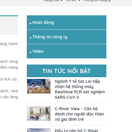
Trang chủ
Tin tức
Thông tin công ty
Hoạt động
Thông tin công ty
cảng hành
Video
gành công
 tiềm năng
TIN TỨC NỔI BẬT
h lịch sử,
Ngành Y tế Gia Lai tiếp
nhận hệ thống máy
hánh, nhà
Realtime PCR xét nghiệm
ó các làng
SARS-CoV-2
C-River View - Căn hộ
dành cho người độc thân
và gia đình trẻ
Đầu tư căn hộ C-River