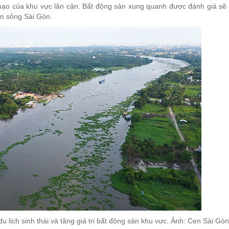
ạo của khu vực lân cận. Bất động sản xung quanh được đánh giá sẽ 
en sông Sài Gòn.
ịch sinh thái và tăng giá trị bất động sản khu vực. Ảnh: Cen Sài Gòn