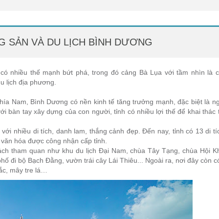
G SẢN VÀ DU LỊCH BÌNH DƯƠNG
có nhiều thế mạnh bứt phá, trong đó cảng Bà Lụa với tầm nhìn là 
du lịch địa phương.
hía Nam, Bình Dương có nền kinh tế tăng trưởng mạnh, đặc biệt là n
i bàn tay xây dựng của con người, tỉnh có nhiều lợi thế để khai thác
ới nhiều di tích, danh lam, thắng cảnh đẹp. Đến nay, tỉnh có 13 di tíc
, văn hóa được công nhận cấp tỉnh.
ách tham quan như khu du lịch Đại Nam, chùa Tây Tạng, chùa Hội K
 đi bộ Bạch Đằng, vườn trái cây Lái Thiêu... Ngoài ra, nơi đây còn c
ắc, mây tre lá…