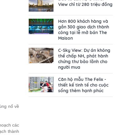
View chỉ từ 280 triệu đồng
Hơn 800 khách hàng và
gần 300 giao dịch thành
công tại lễ mở bán The
Maison
C-Sky View: Dự án không
thế chấp NH, phát hành
chứng thư bảo lãnh cho
người mua
Căn hộ mẫu The Felix -
thiết kế tinh tế cho cuộc
sống thêm hạnh phúc
bùng nổ về
 hoạch các
ạch thành