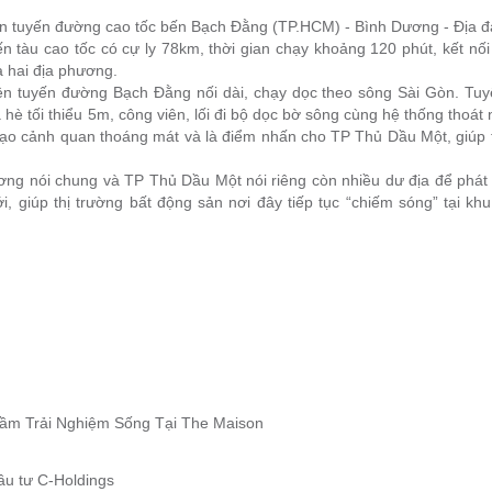
ên tuyến đường cao tốc bến Bạch Đằng (TP.HCM) - Bình Dương - Địa đ
tàu cao tốc có cự ly 78km, thời gian chạy khoảng 120 phút, kết nối
 hai địa phương.
ện tuyến đường Bạch Đằng nối dài, chạy dọc theo sông Sài Gòn. Tu
hè tối thiểu 5m, công viên, lối đi bộ dọc bờ sông cùng hệ thống thoát
ạo cảnh quan thoáng mát và là điểm nhấn cho TP Thủ Dầu Một, giúp t
ơng nói chung và TP Thủ Dầu Một nói riêng còn nhiều dư địa để phát 
i, giúp thị trường bất động sản nơi đây tiếp tục “chiếm sóng” tại kh
ầm Trải Nghiệm Sống Tại The Maison
ầu tư C-Holdings