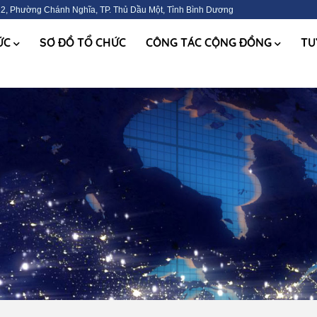
2, Phường Chánh Nghĩa, TP. Thủ Dầu Một, Tỉnh Bình Dương
TỨC
SƠ ĐỒ TỔ CHỨC
CÔNG TÁC CỘNG ĐỒNG
TU