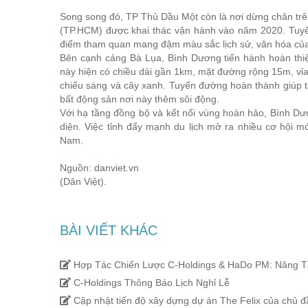
Song song đó, TP Thủ Dầu Một còn là nơi dừng chân tr
(TP.HCM) được khai thác vận hành vào năm 2020. Tuyến 
điểm tham quan mang đậm màu sắc lịch sử, văn hóa của
Bên cạnh cảng Bà Lụa, Bình Dương tiến hành hoàn thi
này hiện có chiều dài gần 1km, mặt đường rộng 15m, vỉa 
chiếu sáng và cây xanh. Tuyến đường hoàn thành giúp t
bất động sản nơi này thêm sôi động.
Với hạ tầng đồng bộ và kết nối vùng hoàn hảo, Bình Dư
diện. Việc tỉnh đẩy mạnh du lịch mở ra nhiều cơ hội mớ
Nam.
Nguồn: danviet.vn
(Dân Việt).
BÀI VIẾT KHÁC
Hợp Tác Chiến Lược C-Holdings & HaDo PM: Nâng T
C-Holdings Thông Báo Lịch Nghỉ Lễ
Cập nhật tiến độ xây dựng dự án The Felix của chủ đ